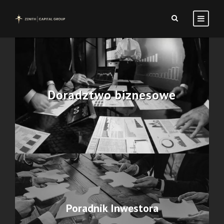
Doradztwo biznesowe
Poradnik Inwestora
Poradnik Inwestora
Wielu z nas stara się oszczędzać pieniądze na spokojną
przyszłość. Znacznie lepiej jest zainwestować oszczędności tak,