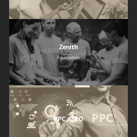
Zenith Foundation
Zenith
Człowieczeństwo to obietnica,
Foundation
którą można spełnić.
PPC / SEO
Reklama w Internecie to prosty sposób na zwiększenie
PPC / SEO
widoczności Marki i poprawę sprzedaży. Niezależnie od formy
(tekstowa, graficzna czy video) oraz kanału (Google, Facebook,
portale tematyczne), nasze kampanie wyróżnią Twoją Markę na